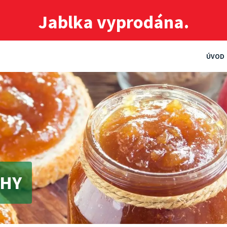
Jablka vyprodána.
ÚVOD
CHY