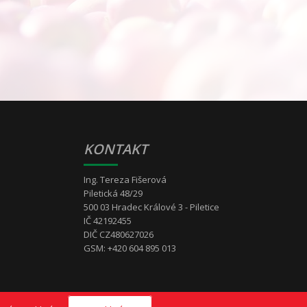
KONTAKT
Ing. Tereza Fišerová
Piletická 48/29
500 03 Hradec Králové 3 - Piletice
IČ 42192455
DIČ CZ480627026
GSM: +420 604 895 013