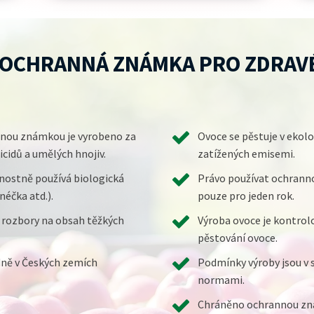
- OCHRANNÁ ZNÁMKA PRO ZDRAV
nou známkou je vyrobeno za
Ovoce se pěstuje v ekol
cidů a umělých hnojiv.
zatížených emisemi.
nostně používá biologická
Právo používat ochrann
néčka atd.).
pouze pro jeden rok.
 rozbory na obsah těžkých
Výroba ovoce je kontro
pěstování ovoce.
dně v Českých zemích
Podmínky výroby jsou v 
normami.
Chráněno ochrannou z