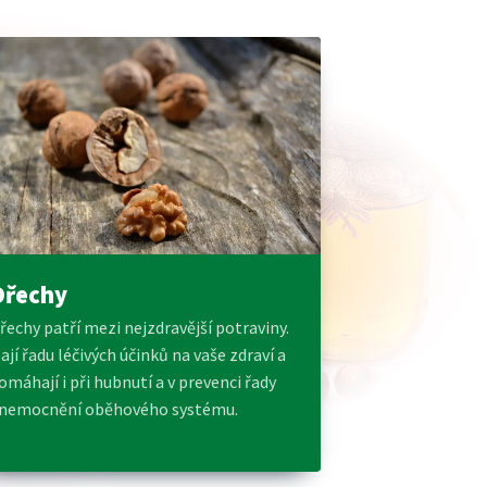
Ořechy
řechy patří mezi nejzdravější potraviny.
ají řadu léčivých účinků na vaše zdraví a
omáhají i při hubnutí a v prevenci řady
nemocnění oběhového systému.