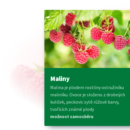
Maliny
Malina je plodem rostliny ostružiníku
maliníku. Ovoce je složeno z drobných
kuliček, peckovic sytě růžové barvy,
tvořících známé plody
možnost samosběru