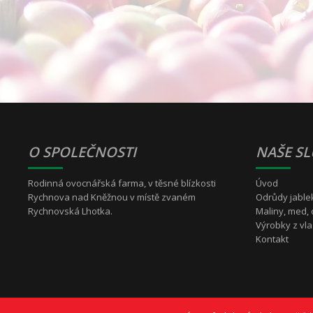
O SPOLEČNOSTI
NAŠE S
Rodinná ovocnářská farma, v těsné blízkosti
Úvod
Rychnova nad Kněžnou v místě zvaném
Odrůdy jable
Rychnovská Lhotka.
Maliny, med,
Výrobky z vl
Kontakt