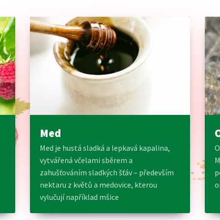
Med
Med je hustá sladká a lepkavá kapalina,
O
vytvářená včelami sběrem a
M
zahušťováním sladkých šťáv – především
p
nektaru z květů a medovice, kterou
o
vylučují například mšice