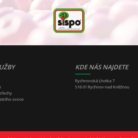
LUŽBY
KDE NÁS NAJDETE
Rychnovská Lhotka 7
k
516 01 Rychnov nad Kněžnou
 ořechy
astního ovoce