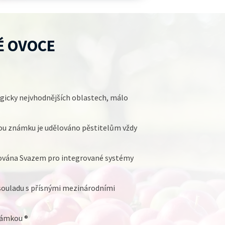
É OVOCE
ogicky nejvhodnějších oblastech, málo
ou známku je udělováno pěstitelům vždy
lována Svazem pro integrované systémy
souladu s přísnými mezinárodními
námkou ®